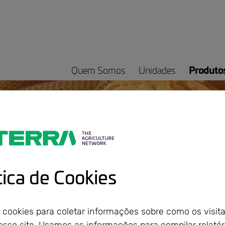
Quem Somos
Unidades
Produto
ura Tulipa para
tica de Cookies
cês
cookies para coletar informações sobre como os visit