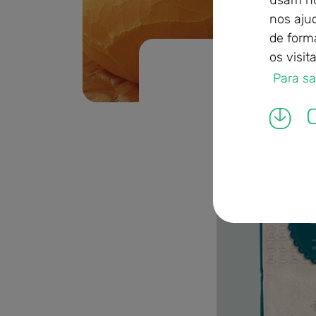
usam no
nos aju
de form
os visit
Correcta
...
Mist
 Para s
Mistura.jpg
C