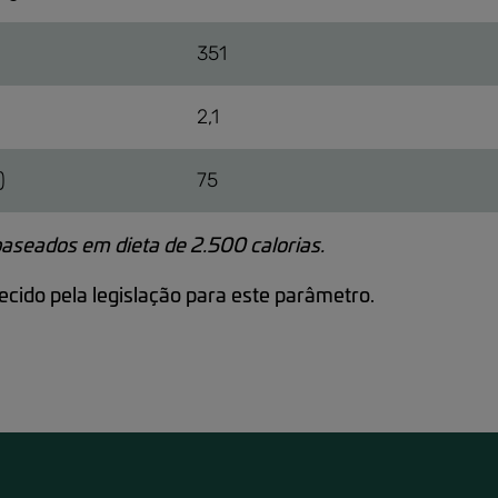
351
2,1
)
75
baseados em dieta d
e 2.500 calorias.
cido pela legislação para este parâmetro.