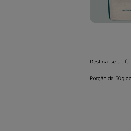
mis-tulipa-pao-f
Destina-se ao fá
Porção de 50g do