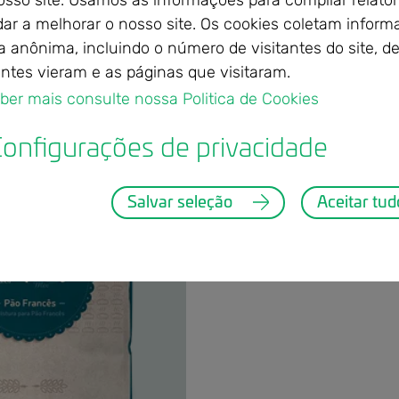
sso site. Usamos as informações para compilar relatór
dar a melhorar o nosso site. Os cookies coletam infor
a anônima, incluindo o número de visitantes do site, d
antes vieram e as páginas que visitaram.
uras
Mistura Tulipa para Pão Francês
aber mais consulte nossa Politica de Cookies 
onfigurações de privacidade
Salvar seleção
Aceitar tud