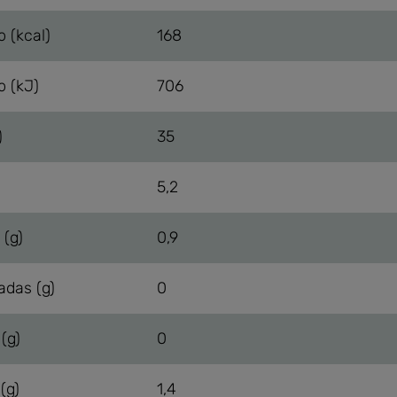
o (kcal)
168
o (kJ)
706
)
35
5,2
 (g)
0,9
adas (g)
0
(g)
0
(g)
1,4