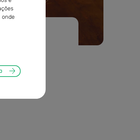
ios e
mações
e onde
o