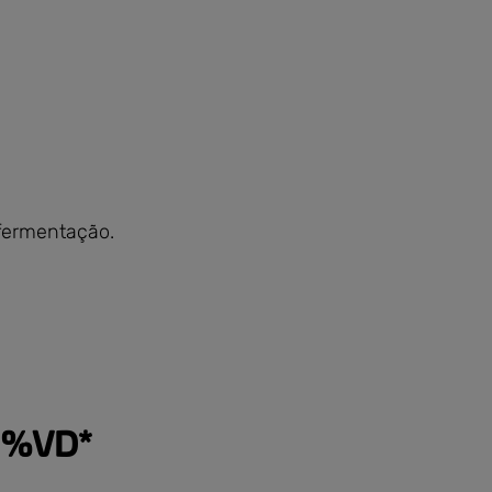
 fermentação.
%VD*