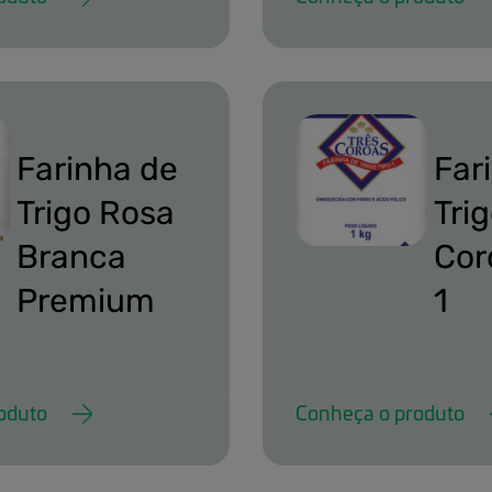
anca-premium.png
dom-tres-coroas-tipo
Farinha de
Far
Trigo Rosa
Trig
Branca
Cor
Premium
1
oduto
Conheça o produto