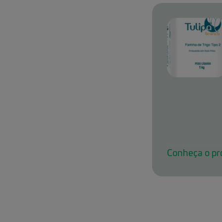
dom-tulipa-t
Conheça o pr