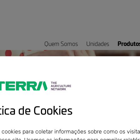
Quem Somos
Unidades
Produto
de Produtos
éstica
tica de Cookies
cookies para coletar informações sobre como os visit