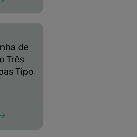
1.png
inha de
o Três
oas Tipo