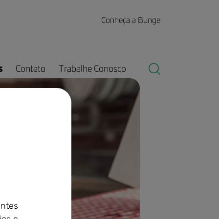
Conheça a Bunge
s
Contato
Trabalhe Conosco
antes