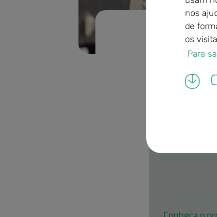
usam no
nos aju
de form
Correcta
Linhas 
os visit
 Para s
domestica.jpg
C
dom-rosa-bra
Conheça o pr