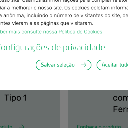
sso site. Usamos as informações para compilar relatór
dar a melhorar o nosso site. Os cookies coletam infor
a anônima, incluindo o número de visitantes do site, d
de Produtos
Doméstica
antes vieram e as páginas que visitaram.
aber mais consulte nossa Politica de Cookies 
onfigurações de privacidade
nca-tipo1.png
dom-rosa-branca-fer
Farinha de
Far
Salvar seleção
Aceitar tud
Trigo Rosa
Tri
Branca
Bra
Tipo 1
co
Fer
oduto
Conheça o produto