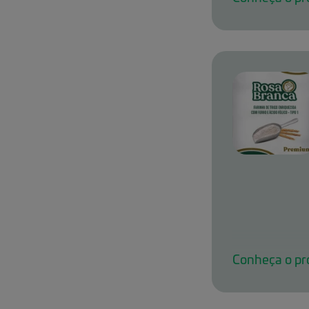
dom-rosa-br
Conheça o pr